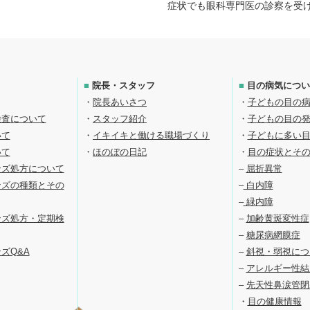
症状でも眼科専門医の診察を受
■
院長・スタッフ
■
目の病気につい
・
院長あいさつ
・
子どもの目の
検査について
・
スタッフ紹介
・
子どもの目の
いて
・
イキイキと働ける職場づくり
・
子どもに多い
いて
・
ほのぼの日記
・
目の症状とそ
ンズ処方について
–
屈折異常
ンズの種類とその
–
白内障
–
緑内障
ンズ処方・定期検
–
加齢黄斑変性症
–
糖尿病網膜症
ズQ&A
–
斜視・弱視につ
–
アレルギー性結
–
先天性鼻涙管閉
・
目の健康情報