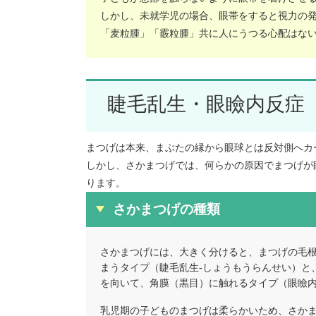
しかし、未就学児の場合、眼帯をすると視力の
「麦粒腫」「霰粒腫」共に人にうつる心配はな
睫毛乱生・眼瞼内反症
まつげは本来、まぶたの縁から眼球とは反対側へカ
しかし、さかまつげでは、何らかの原因でまつげが
ります。
さかまつげの種類
さかまつげには、大きく分けると、まつげの毛
まうタイプ（睫毛乱生-しょうもうらんせい）と
を向いて、角膜（黒目）に触れるタイプ（眼瞼内
乳児期の子どものまつげは柔らかいため、さか