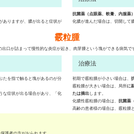
抗菌薬（点眼薬、軟膏、内服薬
がありますが、膿が出ると症状が
化膿が進んだ場合は、切開して
霰粒腫
の出口が詰まって慢性的な炎症が起き、肉芽腫という塊ができる病気で
治療法
ぶたを指で触ると塊があるのが分
初期で霰粒腫が小さい場合は、
霰粒腫が大きい場合は、局所
に
うな症状が出る場合があり、「化
たは摘出
します。
化膿性霰粒腫の場合は、
抗菌薬
高齢の患者様の場合は、霰粒腫
る保護者の方がおられます。