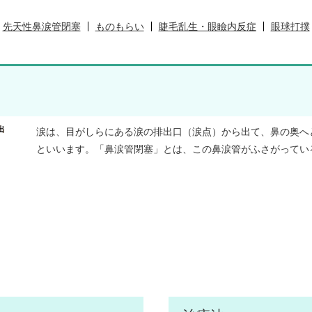
先天性鼻涙管閉塞
ものもらい
睫毛乱生・眼瞼内反症
眼球打撲
涙は、目がしらにある涙の排出口（涙点）から出て、鼻の奥へ
といいます。「鼻涙管閉塞」とは、この鼻涙管がふさがってい