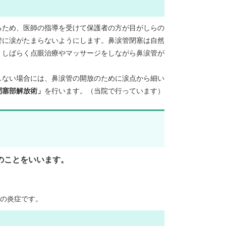
るため、医師の指導を受けて保護者の方が目がしらの
管に涙がたまらないようにします。鼻涙管閉塞は自然
、しばらく点眼治療やマッサージをしながら鼻涙管が
。
しない場合には、鼻涙管の開放のために涙点から細い
閉塞部解放術」
を行います。（当院で行っています）
のことをいいます。
の炎症です。