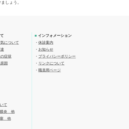
けましょう。
て
■
インフォメーション
病気について
・
休診案内
発達
・
お知らせ
目の症状
・
プライバシーポリシー
の原因
・
リンクについて
・
職員用ページ
いて
膜炎 他
塞 他