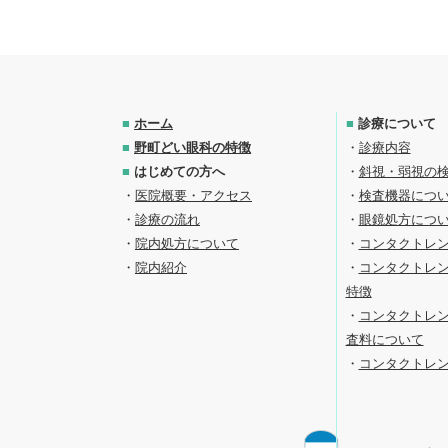
■
ホーム
■
診療について
■
野町どい眼科の特徴
・
診療内容
■
はじめての方へ
・
斜視・弱視の
・
医院概要・アクセス
・
検査機器につ
・
診療の流れ
・
眼鏡処方につ
・
院内処方について
・
コンタクトレ
・
院内紹介
・
コンタクトレ
特徴
・
コンタクトレ
査料について
・
コンタクトレン