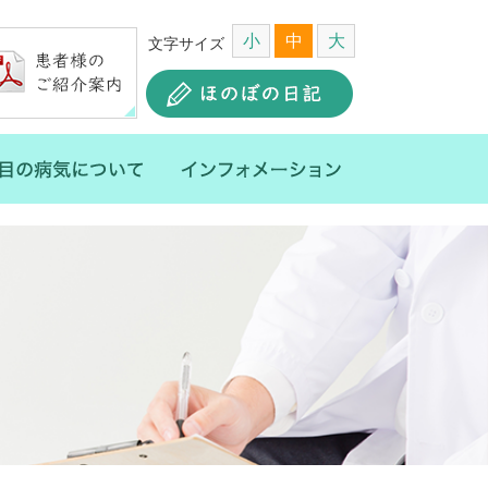
小
中
大
文字サイズ
長・スタッフ
目の病気について
インフォメーシ