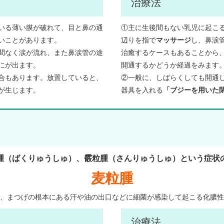
治療法
いる薄い膜が破れて、目と鼻の通
①主に生後間もない乳児に起こ
いことがあります。
辺りを指で
マッサージ
し、鼻涙
間なく涙が流れ、また鼻涙管の途
治癒するケースもあることから
にが出ます。
開通するかどうか経過をみます
合もあります。放置していると、
②一般に、しばらくしても開通
が生じます。
器具を入れる
「ブジーを用いた
腫（ばくりゅうしゅ）、霰粒腫（さんりゅうしゅ）という症状
麦粒腫
、まつげの根本にある汗や油の出口などに細菌が感染して起こる化膿性
治療法