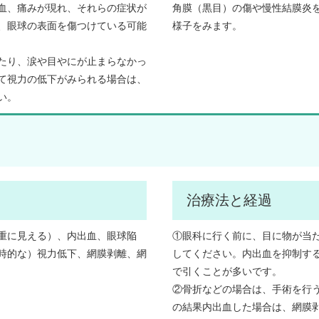
血、痛みが現れ、それらの症状が
角膜（黒目）の傷や慢性結膜炎
、眼球の表面を傷つけている可能
様子をみます。
たり、涙や目やにが止まらなかっ
て視力の低下がみられる場合は、
い。
治療法と経過
重に見える）、内出血、眼球陥
①眼科に行く前に、目に物が当
時的な）視力低下、網膜剥離、網
してください。内出血を抑制する
で引くことが多いです。
②骨折などの場合は、手術を行う
の結果内出血した場合は、網膜