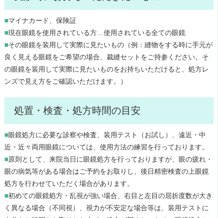
■
マイナカード、保険証
■
現在眼鏡を使用されている方…使用されている全ての眼鏡
■
その眼鏡を装用して実際に見たいもの（例：縫物をする時に手元が
良く見える眼鏡をご希望の場合、裁縫セットをご持参ください。そ
の眼鏡を装用して実際に見たいものをお持ちいただけると、処方レ
ンズで見え方をご確認いただけます。）
処置・検査・処方時間の目安
■
眼鏡処方に必要な診察や検査、装用テスト（お試し）、遠近・中
近・近々両用眼鏡については、使用方法の練習を行っております。
■
原則として、来院当日に眼鏡処方を行っておりますが、眼の疲れ・
眼の病気等がある場合はご予約をお取りし、後日精密検査の上眼鏡
処方を行わせていただく場合があります。
■
初めての眼鏡処方・乱視が強い場合、右目と左目の屈折度数が大き
く異なる場合（不同視）、視力が不安定な場合等は、装用テストに