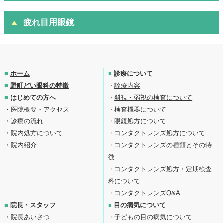
疲れ目用眼鏡
■
ホーム
■
診療について
■
野町どい眼科の特徴
・
診療内容
■
はじめての方へ
・
斜視・弱視の検査について
・
医院概要・アクセス
・
検査機器について
・
診療の流れ
・
眼鏡処方について
・
院内処方について
・
コンタクトレンズ処方について
・
院内紹介
・
コンタクトレンズの種類とその特
徴
・
コンタクトレンズ処方・定期検査
料について
・
コンタクトレンズQ&A
■
院長・スタッフ
■
目の病気について
・
院長あいさつ
・
子どもの目の病気について