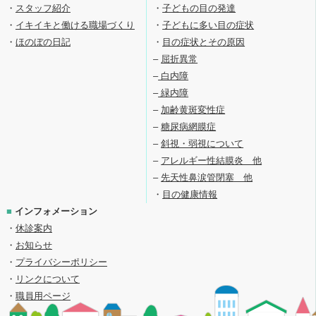
・
スタッフ紹介
・
子どもの目の発達
・
イキイキと働ける職場づくり
・
子どもに多い目の症状
・
ほのぼの日記
・
目の症状とその原因
–
屈折異常
–
白内障
–
緑内障
–
加齢黄斑変性症
–
糖尿病網膜症
–
斜視・弱視について
–
アレルギー性結膜炎 他
–
先天性鼻涙管閉塞 他
・
目の健康情報
■
インフォメーション
・
休診案内
・
お知らせ
・
プライバシーポリシー
・
リンクについて
・
職員用ページ