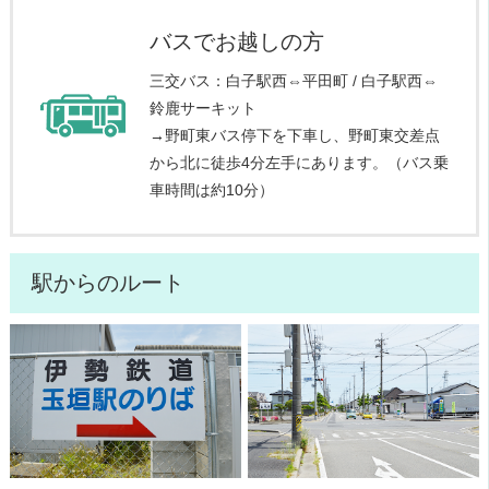
バスでお越しの方
三交バス：白子駅西⇔平田町 / 白子駅西⇔
鈴鹿サーキット
→野町東バス停下を下車し、野町東交差点
から北に徒歩4分左手にあります。（バス乗
車時間は約10分）
駅からのルート