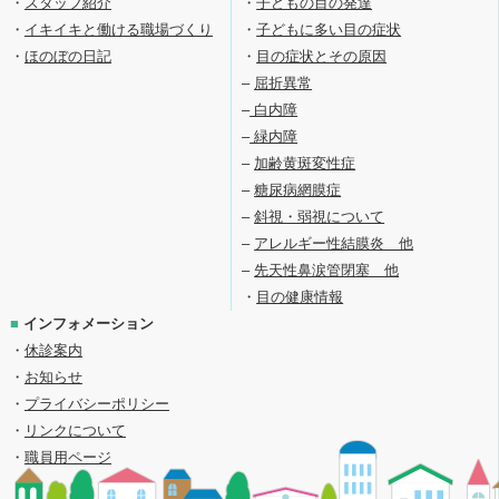
・
スタッフ紹介
・
子どもの目の発達
・
イキイキと働ける職場づくり
・
子どもに多い目の症状
・
ほのぼの日記
・
目の症状とその原因
–
屈折異常
–
白内障
–
緑内障
–
加齢黄斑変性症
–
糖尿病網膜症
–
斜視・弱視について
–
アレルギー性結膜炎 他
–
先天性鼻涙管閉塞 他
・
目の健康情報
■
インフォメーション
・
休診案内
・
お知らせ
・
プライバシーポリシー
・
リンクについて
・
職員用ページ