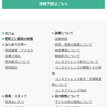
混雑予想はこちら
■
ホーム
■
診療について
■
野町どい眼科の特徴
・
診療内容
■
はじめての方へ
・
斜視・弱視の検査について
・
医院概要・アクセス
・
検査機器について
・
診療の流れ
・
眼鏡処方について
・
院内処方について
・
コンタクトレンズ処方について
・
院内紹介
・
コンタクトレンズの種類とその特
徴
・
コンタクトレンズ処方・定期検査
料について
・
コンタクトレンズQ&A
■
院長・スタッフ
■
目の病気について
・
院長あいさつ
・
子どもの目の病気について