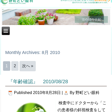
Monthly Archives:
8月 2010
1
2
次へ »
『年齢確認』 2010/08/28
Published
2010年8月28日
|
By
野町どい眼科
検査中にドクターから「こ
の患者様の斜視検査をして