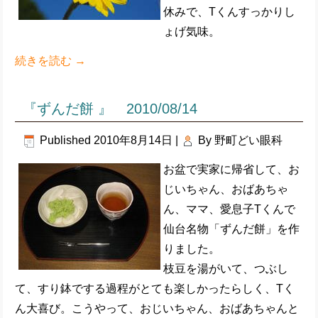
休みで、Tくんすっかりし
ょげ気味。
続きを読む
→
『ずんだ餅 』 2010/08/14
Published
2010年8月14日
|
By
野町どい眼科
お盆で実家に帰省して、お
じいちゃん、おばあちゃ
ん、ママ、愛息子Tくんで
仙台名物「ずんだ餅」を作
りました。
枝豆を湯がいて、つぶし
て、すり鉢でする過程がとても楽しかったらしく、Tく
ん大喜び。こうやって、おじいちゃん、おばあちゃんと