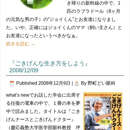
き帰りの新幹線の中で、1
匹のラブラドール（8ヶ月
の元気な男の子）の”ジョイくん”とお友達になりまし
た。いや、正確にはジョイくんのママ（飼い主さん）と
お友達になったというべきかなぁ。
続きを読む
→
『ごきげんな生き方をしよう』
2008/12/09
Published
2008年12月9日
|
By
野町どい眼科
what’s newでお話した学会に出席す
る往復の電車の中で、１冊の本を夢
中で読みました。タイトルは『ごき
げんナースとごきげんドクター』
（慶応義塾大学医学部眼科教授 坪