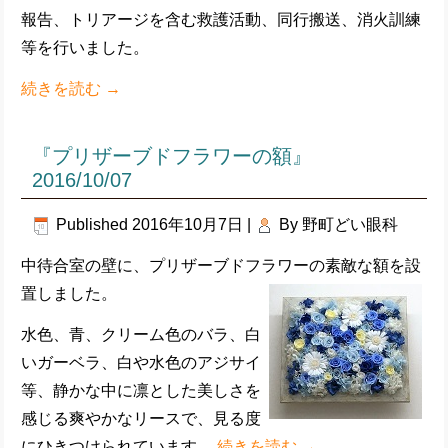
報告、トリアージを含む救護活動、同行搬送、消火訓練
等を行いました。
続きを読む
→
『プリザーブドフラワーの額』
2016/10/07
Published
2016年10月7日
|
By
野町どい眼科
中待合室の壁に、プリザーブドフラワーの素敵な額を設
置しました。
水色、青、クリーム色のバラ、白
いガーベラ、白や水色のアジサイ
等、静かな中に凛とした美しさを
感じる爽やかなリースで、見る度
にひきつけられています。
続きを読む
→