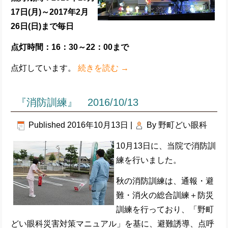
17
日(
月)
～2017
年2
月
26
日(日
)
まで毎日
点灯時間：16
：30
～22
：00
まで
点灯しています。
続きを読む
→
『消防訓練』 2016/10/13
Published
2016年10月13日
|
By
野町どい眼科
10月13日に、当院で消防訓
練を行いました。
秋の消防訓練は、通報・避
難・消火の総合訓練＋防災
訓練を行っており、「野町
どい眼科災害対策マニュアル」を基に、避難誘導、点呼