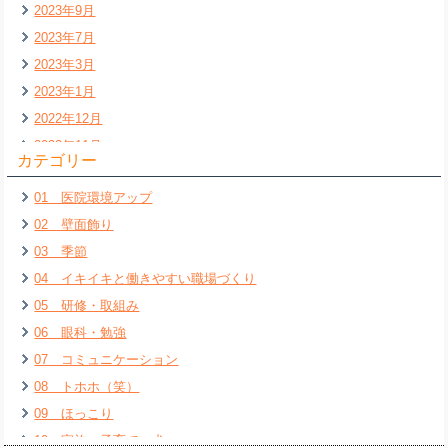
2023年9月
2023年7月
2023年3月
2023年1月
2022年12月
2022年11月
カテゴリー
2022年7月
01 医院環境アップ
2022年6月
02 壁面飾り
2022年5月
03 季節
2022年4月
04 イキイキと働きやすい職場づくり
2022年3月
05 研修・取組み
2022年2月
06 眼科・勉強
2022年1月
07 コミュニケーション
2021年12月
08 トホホ（笑）
2021年11月
09 ほっこり
2021年10月
10 家族・子育て・犬
2021年9月