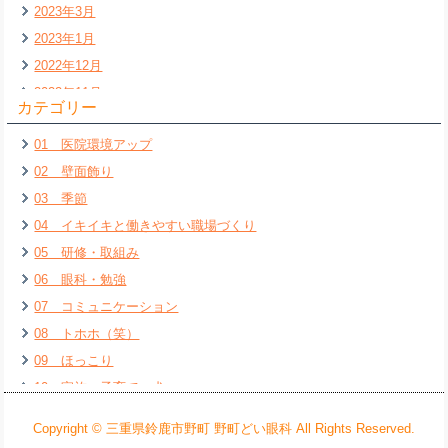
2023年3月
2023年1月
2022年12月
2022年11月
カテゴリー
2022年7月
01 医院環境アップ
2022年6月
02 壁面飾り
2022年5月
03 季節
2022年4月
04 イキイキと働きやすい職場づくり
2022年3月
05 研修・取組み
2022年2月
06 眼科・勉強
2022年1月
07 コミュニケーション
2021年12月
08 トホホ（笑）
2021年11月
09 ほっこり
2021年10月
10 家族・子育て・犬
2021年9月
11 本のご紹介
2021年8月
Copyright © 三重県鈴鹿市野町 野町どい眼科 All Rights Reserved.
12 趣味
2021年7月