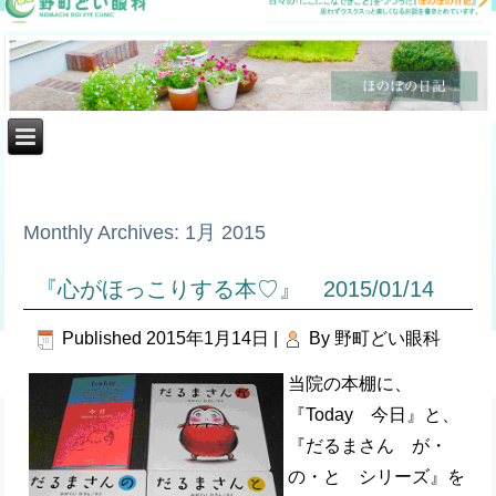
Monthly Archives:
1月 2015
『心がほっこりする本♡』 2015/01/14
Published
2015年1月14日
|
By
野町どい眼科
当院の本棚に、
『Today 今日』と、
『だるまさん が・
の・と シリーズ』を