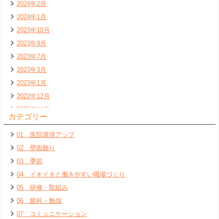
2024年2月
2024年1月
2023年10月
2023年9月
2023年7月
2023年3月
2023年1月
2022年12月
2022年11月
カテゴリー
2022年7月
01 医院環境アップ
2022年6月
02 壁面飾り
2022年5月
03 季節
2022年4月
04 イキイキと働きやすい職場づくり
2022年3月
05 研修・取組み
2022年2月
06 眼科・勉強
2022年1月
07 コミュニケーション
2021年12月